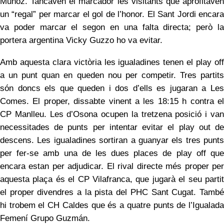
Muñoz. Tancaven el marcador les visitants que aprofitaven
un “regal” per marcar el gol de l’honor. El Sant Jordi encara
va poder marcar el segon en una falta directa; però la
portera argentina Vicky Guzzo ho va evitar.
Amb aquesta clara victòria les igualadines tenen el play off
a un punt quan en queden nou per competir. Tres partits
són doncs els que queden i dos d’ells es jugaran a Les
Comes. El proper, dissabte vinent a les 18:15 h contra el
CP Manlleu. Les d’Osona ocupen la tretzena posició i van
necessitades de punts per intentar evitar el play out de
descens. Les igualadines sortiran a guanyar els tres punts
per fer-se amb una de les dues places de play off que
encara estan per adjudicar. El rival directe més proper per
aquesta plaça és el CP Vilafranca, que jugarà el seu partit
el proper divendres a la pista del PHC Sant Cugat. També
hi trobem el CH Caldes que és a quatre punts de l’Igualada
Femení Grupo Guzmán.