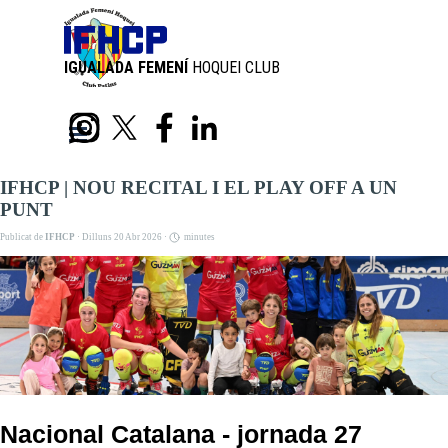
Aneu al Contingut
IGUALADA FEMENÍ
HOQUEI CLUB
PATINS
Skip menu
IFHCP | NOU RECITAL I EL PLAY OFF A UN
PUNT
Publicat de
IFHCP
· Dilluns 20 Abr 2026 ·
minutes
Nacional Catalana - jornada 27